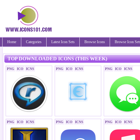
Home
Categories
Latest Icon Sets
Browse Icons
Browse Icon Set
TOP DOWNLOADED ICONS (THIS WEEK)
PNG
ICO
ICNS
PNG
ICO
ICNS
PNG
ICO
ICNS
PNG
ICO
ICNS
PNG
ICO
ICNS
PNG
ICO
ICNS