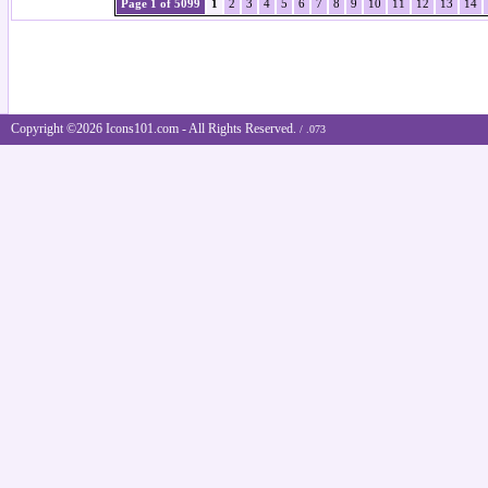
Page 1 of 5099
1
2
3
4
5
6
7
8
9
10
11
12
13
14
Copyright ©2026 Icons101.com - All Rights Reserved.
/ .073