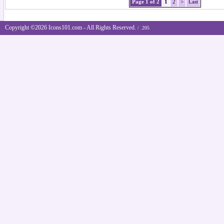
Page 1 of 2
1
2
>
Last
Copyright ©2026 Icons101.com - All Rights Reserved.
/ .205