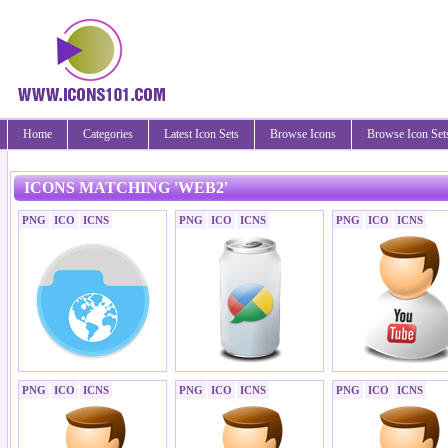
Home
Categories
Latest Icon Sets
Browse Icons
Browse Icon Set
ICONS MATCHING 'WEB2'
PNG
ICO
ICNS
PNG
ICO
ICNS
PNG
ICO
ICNS
PNG
ICO
ICNS
PNG
ICO
ICNS
PNG
ICO
ICNS