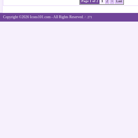
Page 1 of 2
1
2
>
Last
Copyright ©2026 Icons101.com - All Rights Reserved.
/ .271