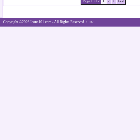
Page 1 of 2
1
2
>
Last
Copyright ©2026 Icons101.com - All Rights Reserved.
/ .037