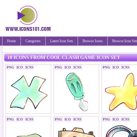
Home
Categories
Latest Icon Sets
Browse Icons
Browse Icon Set
18 ICONS FROM COOL CLASH GAME ICON SET
PNG
ICO
ICNS
PNG
ICO
ICNS
PNG
ICO
ICNS
PNG
ICO
ICNS
PNG
ICO
ICNS
PNG
ICO
ICNS