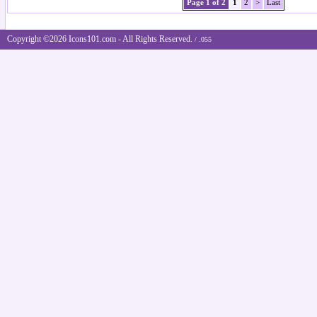
Page 1 of 2
1
2
>
Last
Copyright ©2026 Icons101.com - All Rights Reserved.
/ .055