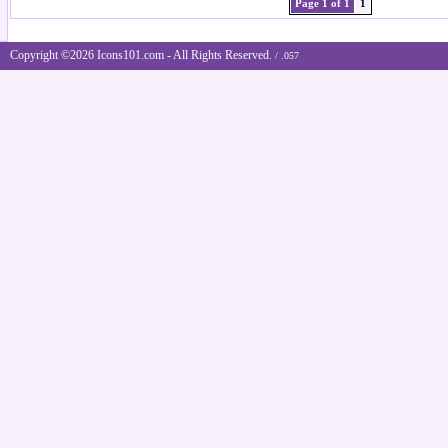
Page 1 of 1
1
Copyright ©2026 Icons101.com - All Rights Reserved.
/ .057