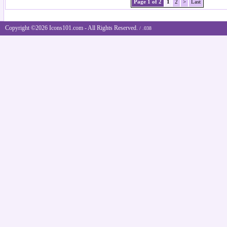
Page 1 of 2
1
2
>
Last
Copyright ©2026 Icons101.com - All Rights Reserved.
/ .038