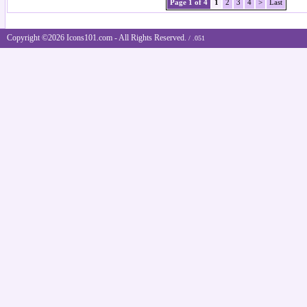
Page 1 of 4
1
2
3
4
>
Last
Copyright ©2026 Icons101.com - All Rights Reserved.
/ .051